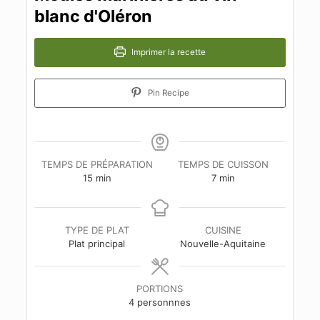
blanc d'Oléron
Imprimer la recette
Pin Recipe
TEMPS DE PRÉPARATION
TEMPS DE CUISSON
minutes
minutes
15
min
7
min
TYPE DE PLAT
CUISINE
Plat principal
Nouvelle-Aquitaine
PORTIONS
4
personnnes