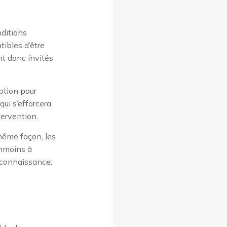
nditions
tibles d’être
t donc invités
ption pour
ui s’efforcera
tervention.
même façon, les
anmoins à
e connaissance.