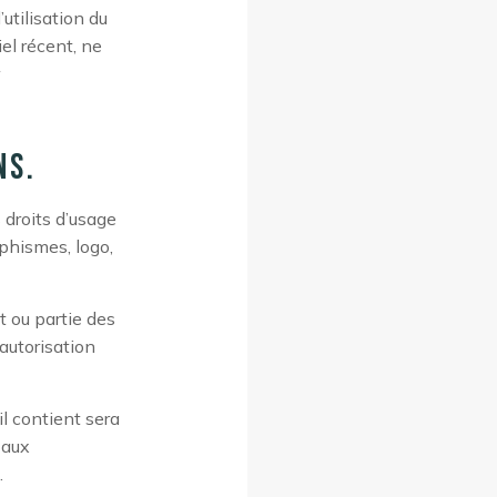
utilisation du
iel récent, ne
ns.
 droits d’usage
aphismes, logo,
t ou partie des
 autorisation
l contient sera
 aux
.