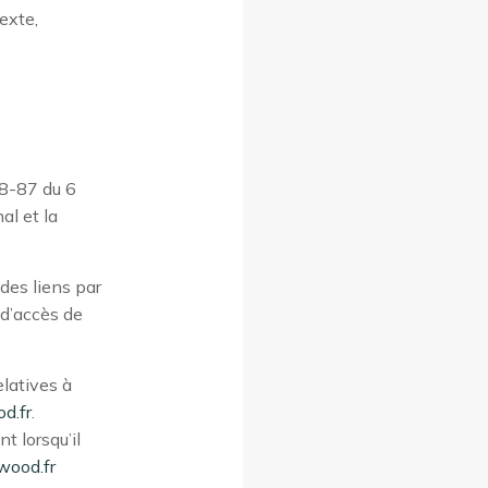
texte,
78-87 du 6
al et la
 des liens par
r d’accès de
latives à
d.fr
.
t lorsqu’il
wood.fr