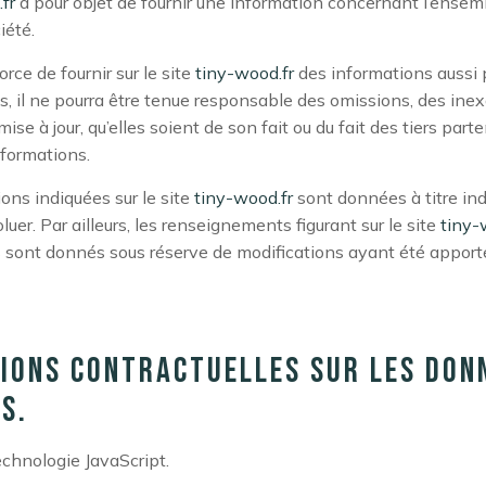
fr
a pour objet de fournir une information concernant l’ensem
iété.
ce de fournir sur le site
tiny-wood.fr
des informations aussi 
s, il ne pourra être tenue responsable des omissions, des inex
se à jour, qu’elles soient de son fait ou du fait des tiers parten
nformations.
ons indiquées sur le site
tiny-wood.fr
sont données à titre indi
luer. Par ailleurs, les renseignements figurant sur le site
tiny-
ls sont donnés sous réserve de modifications ayant été apport
tions contractuelles sur les don
s.
technologie JavaScript.