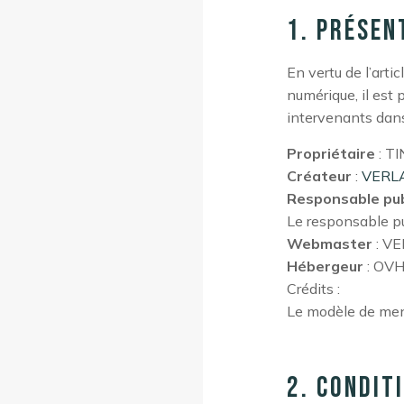
1. Présen
En vertu de l’arti
numérique, il est 
intervenants dans 
Propriétaire
: TI
Créateur
:
VERL
Responsable pub
Le responsable p
Webmaster
: VE
Hébergeur
: OVH
Crédits :
Le modèle de ment
2. Condit