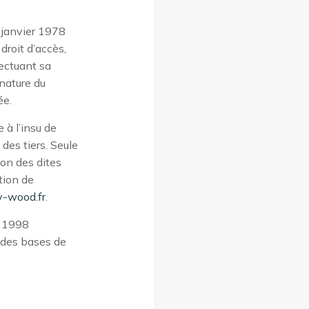
 janvier 1978
 droit d’accès,
fectuant sa
nature du
ée.
 à l’insu de
des tiers. Seule
on des dites
tion de
y-wood.fr
.
t 1998
e des bases de