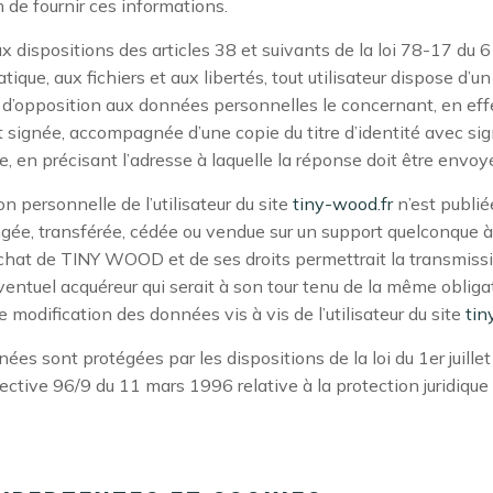
n de fournir ces informations.
dispositions des articles 38 et suivants de la loi 78-17 du 6
atique, aux fichiers et aux libertés, tout utilisateur dispose d’un
et d’opposition aux données personnelles le concernant, en ef
 signée, accompagnée d’une copie du titre d’identité avec sig
èce, en précisant l’adresse à laquelle la réponse doit être envoy
 personnelle de l’utilisateur du site
tiny-wood.fr
n’est publiée
angée, transférée, cédée ou vendue sur un support quelconque à 
chat de TINY WOOD et de ses droits permettrait la transmissi
ventuel acquéreur qui serait à son tour tenu de la même obliga
 modification des données vis à vis de l’utilisateur du site
tin
es sont protégées par les dispositions de la loi du 1er juille
rective 96/9 du 11 mars 1996 relative à la protection juridiqu