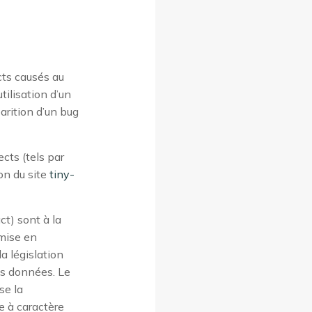
ts causés au
utilisation d’un
arition d’un bug
ts (tels par
on du site
tiny-
ct) sont à la
 mise en
a législation
des données. Le
se la
e à caractère