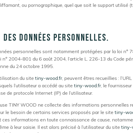
 diffamant, ou pornographique, quel que soit le support utilisé (
n des données personnelles.
nnées personnelles sont notamment protégées par la loi n° 
oi n° 2004-801 du 6 août 2004, l’article L. 226-13 du Code pén
enne du 24 octobre 1995.
tilisation du site
tiny-wood.fr
, peuvent êtres recueillies : l’URL
squels l’utilisateur a accédé au site
tiny-wood.fr
, le fournisseu
esse de protocole Internet (IP) de l’utilisateur.
ause TINY WOOD ne collecte des informations personnelles re
pour le besoin de certains services proposés par le site
tiny-woo
rnit ces informations en toute connaissance de cause, notammen
e à leur saisie. Il est alors précisé à l’utilisateur du site
tiny-