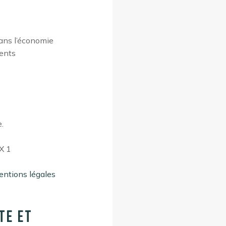
dans l’économie
rents
.
X 1
entions légales
te et