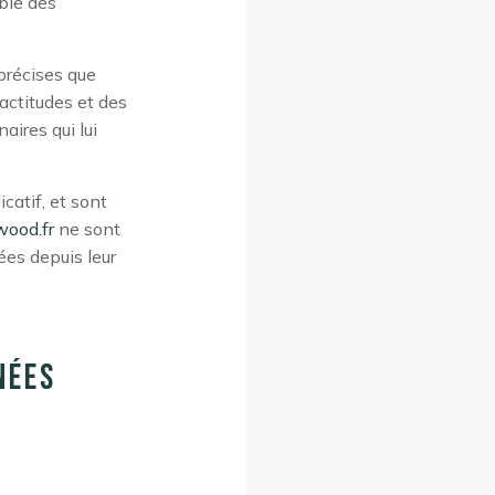
ble des
précises que
actitudes et des
aires qui lui
catif, et sont
wood.fr
ne sont
ées depuis leur
nées