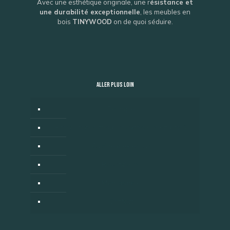
Avec une esthétique originale, une r
ésistance et
une durabilité exceptionnelle
, les meubles en
bois
TINYWOOD
on de quoi séduire.
ALLER PLUS LOIN
Boutique
Pourquoi des meubles extérieurs en bois ?
Cuisine d’extérieur
Revendeurs
Mon compte
Contact