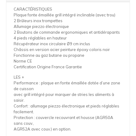
CARACTÉRISTIQUES
Plaque fonte émaillée grill intégré inclinable (avec trou)
2 Brûleurs inox trompettes
Allumage piezzo électronique
2 Boutons de commande ergonomiques et antidérapants
4 pieds réglables en hauteur
Récupérateur inox circulaire Ø9 cm inclus
Châssis en version acier peinture époxy coloris noir
Fonctionne au gaz butane ou propane
Norme CE
Certification Origine France Garantie
LES +
Performance : plaque en fonte émaillée dotée d’une zone
de cuisson
avec grill intégré pour marquer de stries les aliments à
saisir.
Confort : allumage piezzo électronique et pieds réglables
facilement.
Protection : couvercle recouvrant et housse (AGR50A
sans couv.,
AGR52A avec couv.) en option.