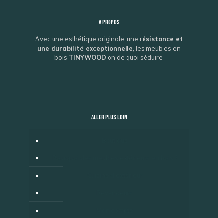
A propos
Avec une esthétique originale, une r
ésistance et
une durabilité exceptionnelle
, les meubles en
bois
TINYWOOD
on de quoi séduire.
ALLER PLUS LOIN
Boutique
Pourquoi des meubles extérieurs en bois ?
Cuisine d’extérieur
Revendeurs
Mon compte