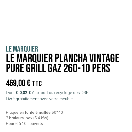
LE MARQUIER
Le Marquier Plancha Vintage
Pure Grill Gaz 260-10 pers
469,00
€
TTC
Dont
€ 0,02 €
éco-part au recyclage des D3E
Livré gratuitement avec votre meuble.
Plaque en fonte émaillée 60*40
2 brûleurs inox (5.4 kW)
Pour 6 à 10 couverts