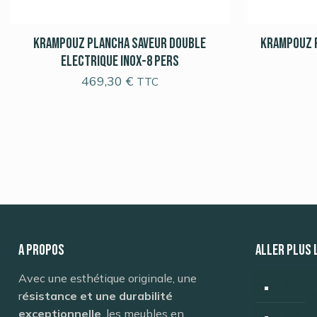
Krampouz Plancha Saveur Double
Krampouz 
Electrique Inox-8 pers
469,30
€
TTC
A propos
ALLER PLUS 
Avec une esthétique originale, une
Boutiq
r
ésistance et une durabilité
exceptionnelle
, les meubles en