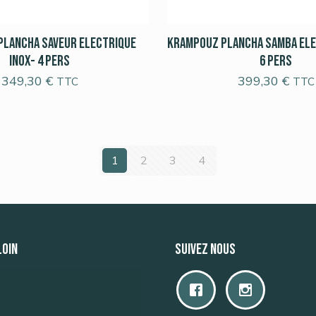
Plancha Saveur Electrique
Krampouz Plancha Samba Ele
Inox- 4 pers
6 pers
349,30
€
399,30
€
TTC
TTC
1
2
3
4
LOIN
Suivez nous
ue