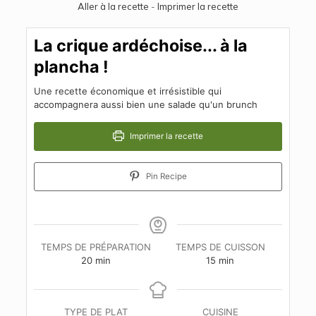
Aller à la recette
-
Imprimer la recette
La crique ardéchoise... à la
plancha !
Une recette économique et irrésistible qui
accompagnera aussi bien une salade qu'un brunch
Imprimer la recette
Pin Recipe
TEMPS DE PRÉPARATION
TEMPS DE CUISSON
minutes
minutes
20
min
15
min
TYPE DE PLAT
CUISINE