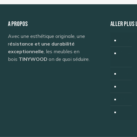
A propos
ALLER PLUS 
Avec une esthétique originale, une
Boutiq
r
ésistance et une durabilité
exceptionnelle
, les meubles en
Pourquo
bois
TINYWOOD
on de quoi séduire.
en bois
Cuisine
Revend
Mon c
Contac