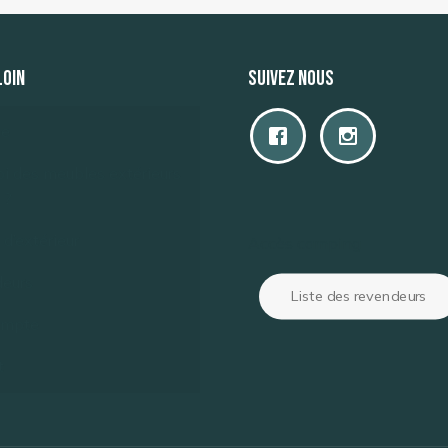
LOIN
Suivez nous
ue
i des meubles extérieurs
 ?
 d’extérieur
Accès camping
eurs
Liste des revendeurs
ompte
t