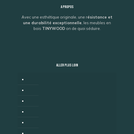
A propos
Avec une esthétique originale, une r
ésistance et
une durabilité exceptionnelle
, les meubles en
bois
TINYWOOD
on de quoi séduire.
ALLER PLUS LOIN
Boutique
Pourquoi des meubles extérieurs en bois ?
Cuisine d’extérieur
Revendeurs
Mon compte
Contact