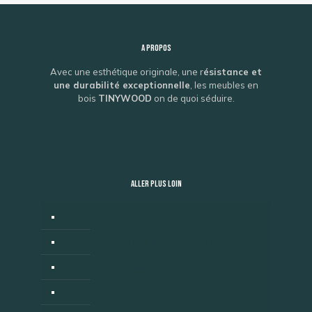
A propos
Avec une esthétique originale, une r
ésistance et
une durabilité exceptionnelle
, les meubles en
bois
TINYWOOD
on de quoi séduire.
ALLER PLUS LOIN
Boutique
Pourquoi des meubles extérieurs en bois ?
Cuisine d’extérieur
Revendeurs