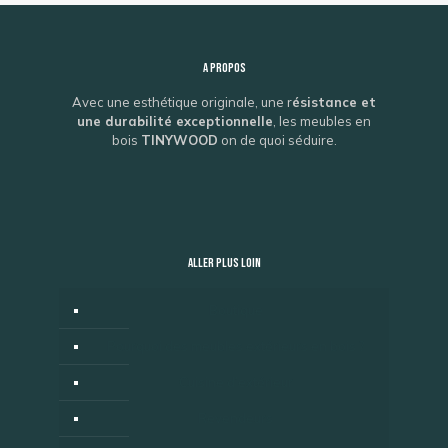
A propos
Avec une esthétique originale, une r
ésistance et
une durabilité exceptionnelle
, les meubles en
bois
TINYWOOD
on de quoi séduire.
ALLER PLUS LOIN
Boutique
Pourquoi des meubles extérieurs en bois ?
Cuisine d’extérieur
Revendeurs