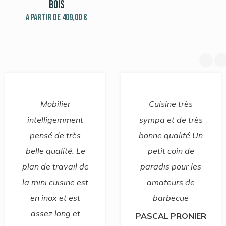
Bois
A partir de
409,00
€
Mobilier
Cuisine très
ntelligemment
sympa et de très
ensé de très
bonne qualité Un
m
lle qualité. Le
petit coin de
l
n de travail de
paradis pour les
mini cuisine est
amateurs de
en inox et est
barbecue
assez long et
PASCAL PRONIER