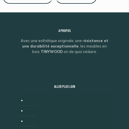
A propos
Avec une esthétique originale, une r
ésistance et
une durabilité exceptionnelle
, les meubles en
bois
TINYWOOD
on de quoi séduire.
ALLER PLUS LOIN
Boutique
Pourquoi des meubles extérieurs en bois ?
Cuisine d’extérieur