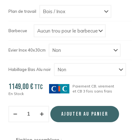
Plan de travail
Barbecue
Evier Inox 40x30cm
Habillage Bas Alu noir
1149,00
€
TTC
Paiement CB, virement
et CB 3 fois sans frais
En Stock
Ajouter au panier
Finition assemblage
: