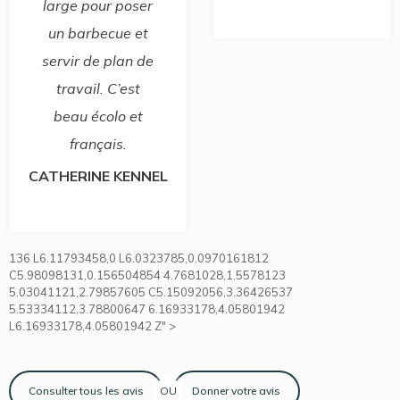
rge pour poser
n barbecue et
rvir de plan de
travail. C’est
beau écolo et
français.
HERINE KENNEL
136 L6.11793458,0 L6.0323785,0.0970161812
C5.98098131,0.156504854 4.7681028,1.5578123
5.03041121,2.79857605 C5.15092056,3.36426537
5.53334112,3.78800647 6.16933178,4.05801942
L6.16933178,4.05801942 Z" >
Consulter tous les avis
OU
Donner votre avis