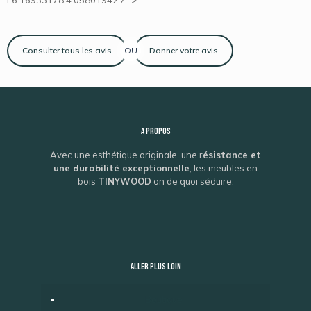
Consulter tous les avis
OU
Donner votre avis
A propos
Avec une esthétique originale, une r
ésistance et
une durabilité exceptionnelle
, les meubles en
bois
TINYWOOD
on de quoi séduire.
ALLER PLUS LOIN
Boutique