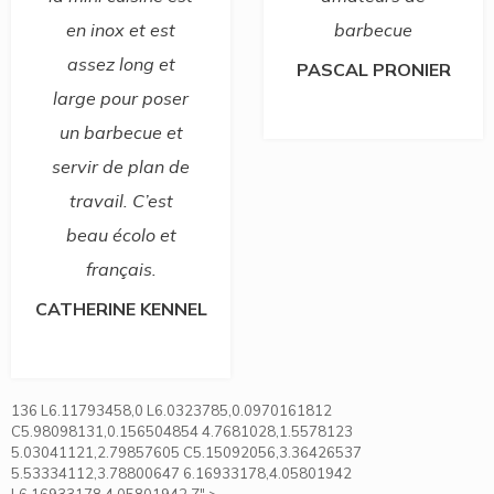
en inox et est
barbecue
assez long et
PASCAL PRONIER
large pour poser
un barbecue et
servir de plan de
travail. C’est
beau écolo et
français.
CATHERINE KENNEL
136 L6.11793458,0 L6.0323785,0.0970161812
C5.98098131,0.156504854 4.7681028,1.5578123
5.03041121,2.79857605 C5.15092056,3.36426537
5.53334112,3.78800647 6.16933178,4.05801942
L6.16933178,4.05801942 Z" >