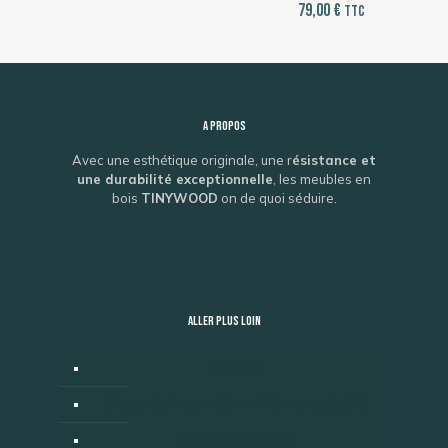
79,00
€
TTC
A propos
Avec une esthétique originale, une r
ésistance et
une durabilité exceptionnelle
, les meubles en
bois
TINYWOOD
on de quoi séduire.
ALLER PLUS LOIN
Boutique
Pourquoi des meubles extérieurs en bois ?
Cuisine d’extérieur