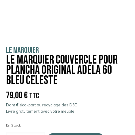
LE MARQUIER
Le Marquier Couvercle pour
Plancha Original Adela 60
Bleu Celeste
79,00
€
TTC
Dont
€
éco-part au recyclage des D3E
Livré gratuitement avec votre meuble.
En Stock