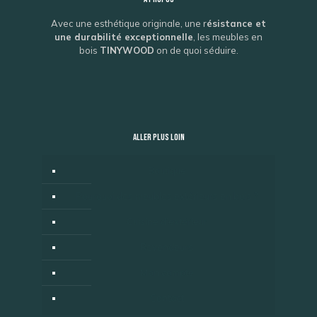
Avec une esthétique originale, une r
ésistance et
une durabilité exceptionnelle
, les meubles en
bois
TINYWOOD
on de quoi séduire.
ALLER PLUS LOIN
Boutique
Pourquoi des meubles extérieurs en bois ?
Cuisine d’extérieur
Revendeurs
Mon compte
Contact