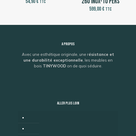
260 Inox-10 pers
54,90
€
TTC
599,00
€
TTC
A propos
Avec une esthétique originale, une r
ésistance et
une durabilité exceptionnelle
, les meubles en
bois
TINYWOOD
on de quoi séduire.
ALLER PLUS LOIN
Boutique
Pourquoi des meubles extérieurs en bois ?