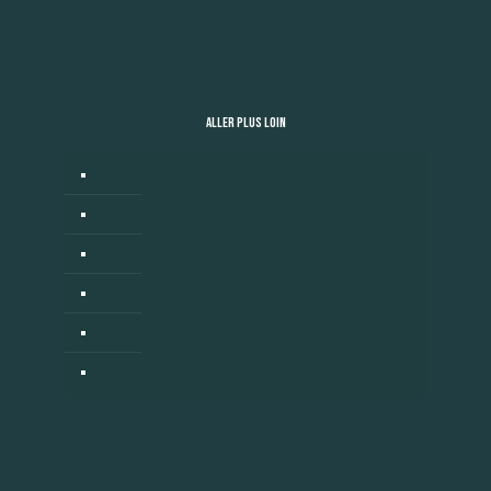
ALLER PLUS LOIN
Boutique
Pourquoi des meubles extérieurs en bois ?
Cuisine d’extérieur
Revendeurs
Mon compte
Contact