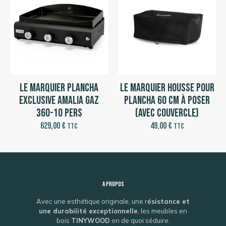
Le Marquier Plancha
Le Marquier Housse pour
Exclusive Amalia Gaz
Plancha 60 cm à poser
360-10 pers
(avec couvercle)
629,00
€
49,00
€
TTC
TTC
A propos
Avec une esthétique originale, une r
ésistance et
une durabilité exceptionnelle
, les meubles en
bois
TINYWOOD
on de quoi séduire.